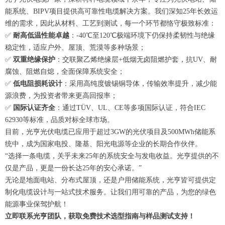
能系统、BIPV项目提供高可靠性电缆解决方案。我们深知25年长效运
维的需求，因此从材料、工艺到测试，每一个环节都恪守极致标准：
✅
耐高低温性能卓越
：-40℃至120℃极端环境下仍保持柔韧性与绝缘
稳定性，适应户外、屋顶、荒漠等多种场景；
✅
双重绝缘保护
：交联聚乙烯绝缘层+低烟无卤阻燃护套，抗UV、耐
腐蚀、阻燃自熄，全面保障系统安全；
✅
低电阻损耗设计
：采用高纯度镀锡铜导体，传输效率提升，减少能
源浪费，为投资者带来更高回报率；
✅
国际认证齐全
：通过TÜV、UL、CE等多项国际认证，符合IEC
62930等标准，品质对标全球市场。
目前，光亨光伏电缆已应用于超过3GW的光伏项目及500MWh储能系
统中，成为国家电投、隆基、阳光电源等企业的长期合作伙伴。
“选择一条电缆，关乎未来25年的系统安全与发电收益。光亨提供的不
仅是产品，更是一份长达25年的安心承诺。”
无论是地面电站、分布式屋顶，还是户用储能系统，光亨皆可提供定
制化电缆设计与一站式技术服务。让我们用可靠的产品，为您的绿色
能源事业保驾护航！
立即联系光亨团队，获取免费技术选型指南与样品测试支持！