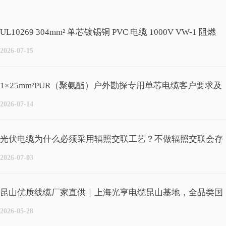
UL10269 304mm² 单芯镀锡铜 PVC 电缆 1000V VW-1 阻燃
RoHS 耐温 105℃工业线缆
2026-07-15
1×25mm²PUR（聚氨酯）户外勘探专用单芯电缆客户要求及
物理/电气性能
2026-07-14
光伏电缆为什么必须采用辐照交联工艺？不做辐照交联会存
在哪些安全隐患？
2026-07-03
昆山优质线缆厂家直供｜上海光亨电缆昆山基地，全品类国
标、UL、CE认证线缆
2026-05-28