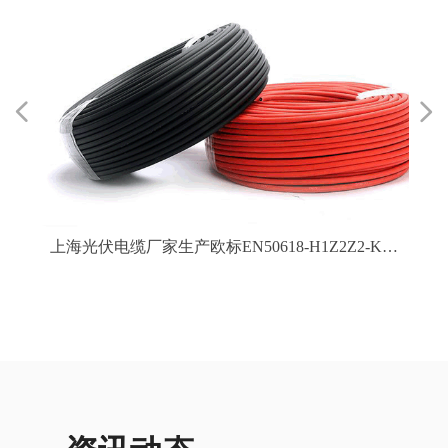
넳
넲
供
V
乙
缆
股
耐
上
销
乙
电
电
电
电
绝
应
直
|
机
强
度
抗
硅
屏
与
联
亨
专
准
缆
认
上海光伏电缆厂家生产欧标EN50618-H1Z2Z2-K光
太
光
伏电线缆