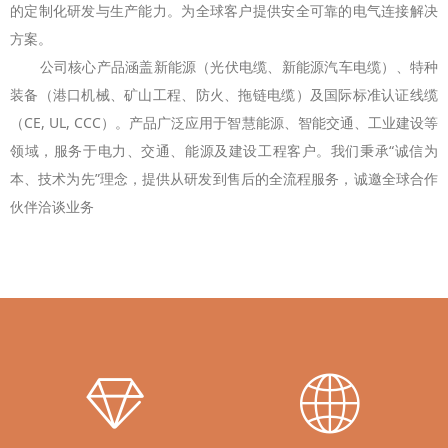
的定制化研发与生产能力。
为全球客户提供安全可靠的电气连接解决
方案。
公司核心产品涵盖新能源（光伏电缆、新能源汽车电缆）、特种
装备（港口机械、矿山工程、防火、拖链电缆）及国际标准认证线缆
（CE, UL, CCC）。产品广泛应用于智慧能源、智能交通、工业建设等
领域，服务于电力、交通、能源及建设工程客户。我们秉承“诚信为
本、技术为先”理念，提供从研发到售后的全流程服务，诚邀全球合作
伙伴洽谈业务
ꁐ
ꄓ
ꄓ
ꁐ