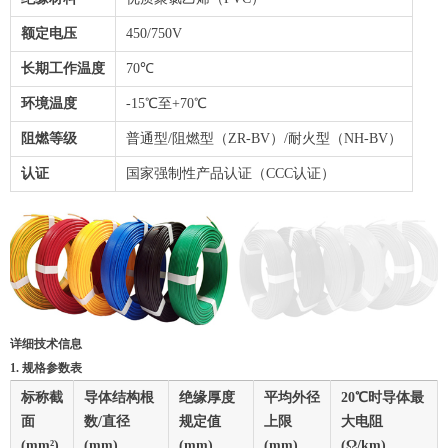
额定电压
450/750V
长期工作温度
70℃
环境温度
-15℃至+70℃
阻燃等级
普通型/阻燃型（ZR-BV）/耐火型（NH-BV）
认证
国家强制性产品认证（CCC认证）
详细技术信息
1. 规格参数表
标称截
导体结构根
绝缘厚度
平均外径
20℃时导体最
面
数/直径
规定值
上限
大电阻
(mm²)
(mm)
(mm)
(mm)
(Ω/km)