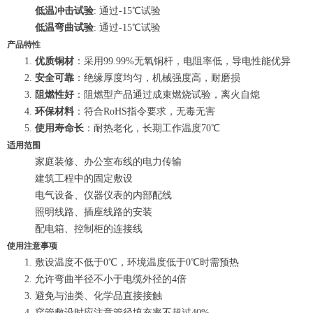
低温冲击试验
: 通过-15℃试验
低温弯曲试验
: 通过-15℃试验
产品特性
优质铜材
：采用99.99%无氧铜杆，电阻率低，导电性能优异
安全可靠
：绝缘厚度均匀，机械强度高，耐磨损
阻燃性好
：阻燃型产品通过成束燃烧试验，离火自熄
环保材料
：符合RoHS指令要求，无毒无害
使用寿命长
：耐热老化，长期工作温度70℃
适用范围
家庭装修、办公室布线的电力传输
建筑工程中的固定敷设
电气设备、仪器仪表的内部配线
照明线路、插座线路的安装
配电箱、控制柜的连接线
使用注意事项
敷设温度不低于0℃，环境温度低于0℃时需预热
允许弯曲半径不小于电缆外径的4倍
避免与油类、化学品直接接触
穿管敷设时应注意管径填充率不超过40%