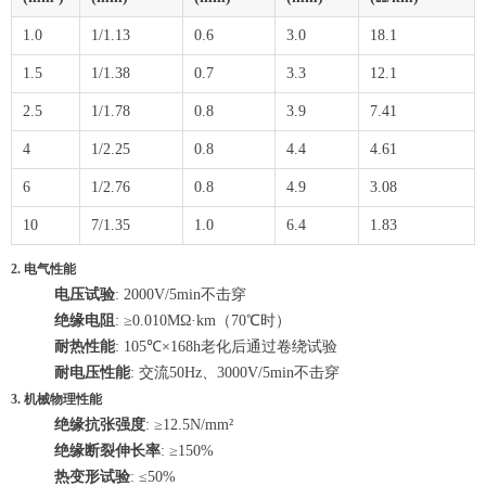
1.0
1/1.13
0.6
3.0
18.1
1.5
1/1.38
0.7
3.3
12.1
2.5
1/1.78
0.8
3.9
7.41
4
1/2.25
0.8
4.4
4.61
6
1/2.76
0.8
4.9
3.08
10
7/1.35
1.0
6.4
1.83
2. 电气性能
电压试验
: 2000V/5min不击穿
绝缘电阻
: ≥0.010MΩ·km（70℃时）
耐热性能
: 105℃×168h老化后通过卷绕试验
耐电压性能
: 交流50Hz、3000V/5min不击穿
3. 机械物理性能
绝缘抗张强度
: ≥12.5N/mm²
绝缘断裂伸长率
: ≥150%
热变形试验
: ≤50%