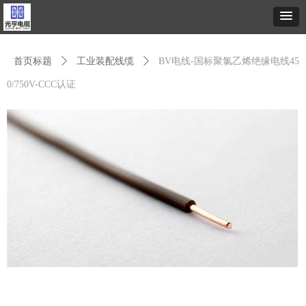
首页标题
ꄲ
工业装配线缆
ꄲ
BV电线-国标聚氯乙烯绝缘电线45
0/750V-CCC认证