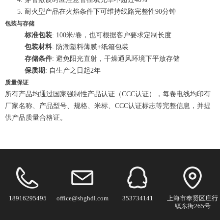
耐火型产品在火焰条件下可维持线路完整性90分钟
包装与存储
标准包装
: 100米/卷，也可根据客户要求定制长度
包装材料
: 防潮塑料薄膜+纸箱包装
存储条件
: 避免阳光直射，干燥通风环境下平放存储
保质期
: 自生产之日起2年
质量保证
所有产品均通过国家强制性产品认证（CCC认证），每卷电线均印有
厂家名称、产品型号、规格、米标、CCC认证标志等完整信息，并提
供产品质量合格证。
18916295495
office@shghdl.com
353734141
上海市奉贤区庄行
镇东街265号