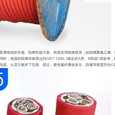
普通电缆的关键。阻燃性能方面，电缆采用阻燃材质（如阻燃聚氯乙烯、
，电缆的阻燃等级需达到GB/T 12666.5规定的A类、B类或C类标
弧、火花引燃井下瓦斯、煤尘，避免爆炸事故发生，防爆等级需符合GB 