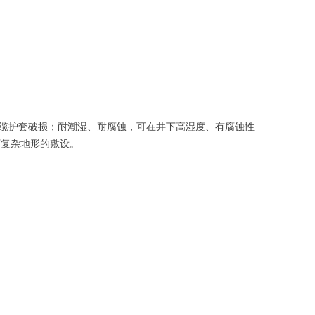
缆护套破损；耐潮湿、耐腐蚀，可在井下高湿度、有腐蚀性
下复杂地形的敷设。